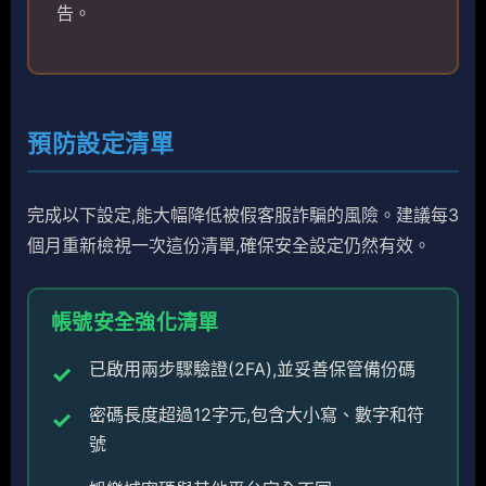
告。
預防設定清單
完成以下設定,能大幅降低被假客服詐騙的風險。建議每3
個月重新檢視一次這份清單,確保安全設定仍然有效。
帳號安全強化清單
已啟用兩步驟驗證(2FA),並妥善保管備份碼
密碼長度超過12字元,包含大小寫、數字和符
號