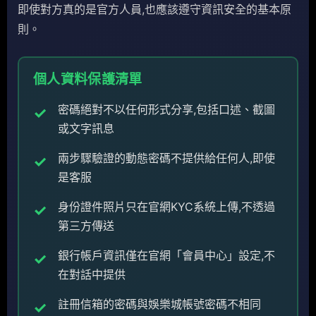
即使對方真的是官方人員,也應該遵守資訊安全的基本原
則。
個人資料保護清單
密碼絕對不以任何形式分享,包括口述、截圖
或文字訊息
兩步驟驗證的動態密碼不提供給任何人,即使
是客服
身份證件照片只在官網KYC系統上傳,不透過
第三方傳送
銀行帳戶資訊僅在官網「會員中心」設定,不
在對話中提供
註冊信箱的密碼與娛樂城帳號密碼不相同