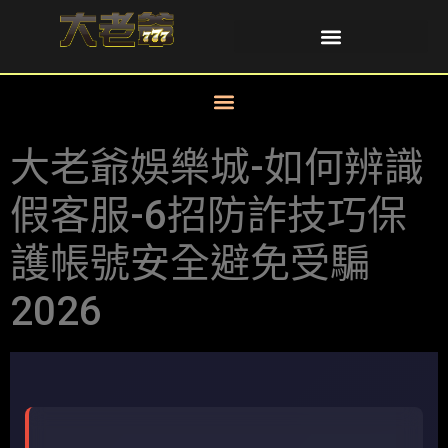
大老爺娛樂城-如何辨識
假客服-6招防詐技巧保
護帳號安全避免受騙
2026