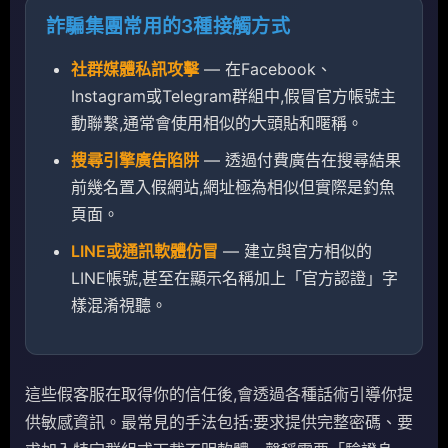
詐騙集團常用的3種接觸方式
社群媒體私訊攻擊
— 在Facebook、
Instagram或Telegram群組中,假冒官方帳號主
動聯繫,通常會使用相似的大頭貼和暱稱。
搜尋引擎廣告陷阱
— 透過付費廣告在搜尋結果
前幾名置入假網站,網址極為相似但實際是釣魚
頁面。
LINE或通訊軟體仿冒
— 建立與官方相似的
LINE帳號,甚至在顯示名稱加上「官方認證」字
樣混淆視聽。
這些假客服在取得你的信任後,會透過各種話術引導你提
供敏感資訊。最常見的手法包括:要求提供完整密碼、要