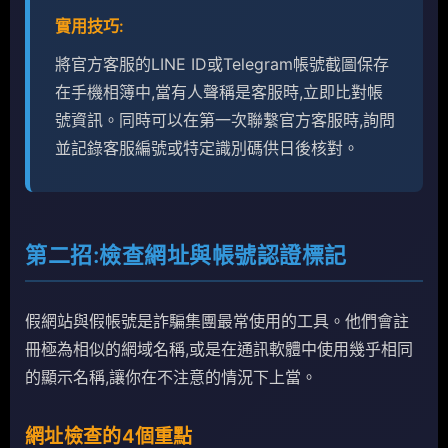
實用技巧:
將官方客服的LINE ID或Telegram帳號截圖保存
在手機相簿中,當有人聲稱是客服時,立即比對帳
號資訊。同時可以在第一次聯繫官方客服時,詢問
並記錄客服編號或特定識別碼供日後核對。
第二招:檢查網址與帳號認證標記
假網站與假帳號是詐騙集團最常使用的工具。他們會註
冊極為相似的網域名稱,或是在通訊軟體中使用幾乎相同
的顯示名稱,讓你在不注意的情況下上當。
網址檢查的4個重點