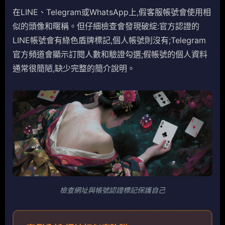
在LINE、Telegram或WhatsApp上,假客服帳號會使用相
似的頭像和暱稱。但仔細檢查會發現破綻:官方認證的
LINE帳號會有綠色盾牌標記,個人帳號則沒有;Telegram
官方頻道會顯示訂閱人數和驗證勾選;假帳號的個人資料
通常很簡陋,缺少完整的簡介說明。
檢查網址與帳號認證標記保護自己