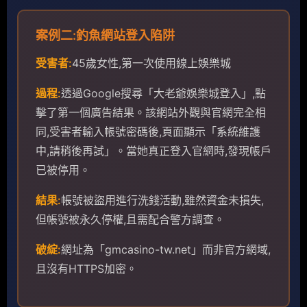
案例二:釣魚網站登入陷阱
受害者:
45歲女性,第一次使用線上娛樂城
過程:
透過Google搜尋「大老爺娛樂城登入」,點
擊了第一個廣告結果。該網站外觀與官網完全相
同,受害者輸入帳號密碼後,頁面顯示「系統維護
中,請稍後再試」。當她真正登入官網時,發現帳戶
已被停用。
結果:
帳號被盜用進行洗錢活動,雖然資金未損失,
但帳號被永久停權,且需配合警方調查。
破綻:
網址為「gmcasino-tw.net」而非官方網域,
且沒有HTTPS加密。