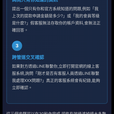
提出一個只有你和官方系統知道的問題,例如「我
上次的提款申請金額是多少?」或「我的會員等級
是什麼?」假客服無法存取你的帳戶資料,會無法正
確回答。
3
跨管道交叉確認
如果對方透過LINE聯繫你,立即打開官網的線上客
服系統,詢問「剛才是否有客服人員透過LINE聯繫
我處理XXX問題?」真正的客服系統會有紀錄,能夠
立即確認。
這三個步驟可以在30秒內完成,卻能有效過濾掉絕大多數