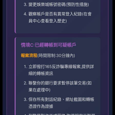
變更娛樂城帳號密碼(預防性措施)
觀察帳戶是否有異常登入紀錄(在會
員中心查看登入歷史)
情境C:已經轉帳到可疑帳戶
報案流程
(時間限制:30分鐘內)
立即撥打165反詐騙專線報案,提供詳
細的轉帳資訊
聯繫你的銀行要求暫停該筆交易(如
果在處理中)
保存所有對話紀錄、網址截圖和轉帳
憑證作為證據